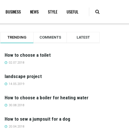
BUSINESS
NEWS
STYLE
USEFUL
TRENDING
COMMENTS
LATEST
How to choose a toilet
02.07.2018
landscape project
14.05.2019
How to choose a boiler for heating water
30.08.2018
How to sew a jumpsuit for a dog
20.04.2018