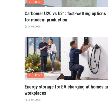
BUILDING
Carbomer U20 vs U21: fast-wetting options
for modern production
05.08.2026
BUILDING
Energy storage for EV charging at homes a
workplaces
08.07.2026