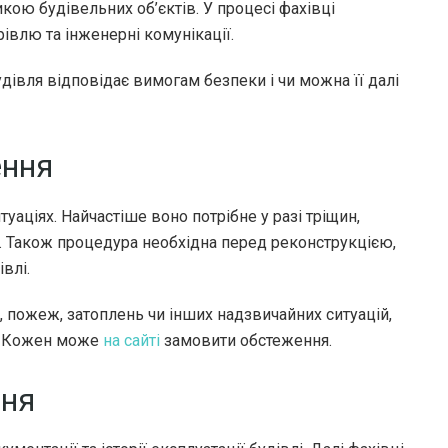
кою будівельних об’єктів. У процесі фахівці
рівлю та інженерні комунікації.
дівля відповідає вимогам безпеки і чи можна її далі
ення
уаціях. Найчастіше воно потрібне у разі тріщин,
ї. Також процедура необхідна перед реконструкцією,
влі.
 пожеж, затоплень чи інших надзвичайних ситуацій,
й. Кожен може
на сайті
замовити обстеження.
ння