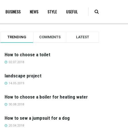
BUSINESS
NEWS
STYLE
USEFUL
TRENDING
COMMENTS
LATEST
How to choose a toilet
02.07.2018
landscape project
14.05.2019
How to choose a boiler for heating water
30.08.2018
How to sew a jumpsuit for a dog
20.04.2018