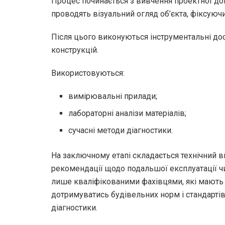
Процес починається з вивчення проектної докум
проводять візуальний огляд об’єкта, фіксуюч
Після цього виконуються інструментальні дос
конструкцій.
Використовуються:
вимірювальні прилади;
лабораторні аналізи матеріалів;
сучасні методи діагностики.
На заключному етапі складається технічний ви
рекомендації щодо подальшої експлуатації ч
лише кваліфікованими фахівцями, які мають 
дотримуватись будівельних норм і стандартів
діагностики.