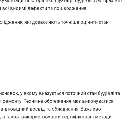
ентації та історії експлуатації будівлі. Далі фахівці
и всі видимі дефекти та пошкодження.
лідження, які дозволяють точніше оцінити стан
сновок, у якому вказується поточний стан будівлі та
и ремонту. Технічне обстеження має виконуватися
відповідний досвід та обладнання. Важливо
, а також використовувати сертифіковані методи